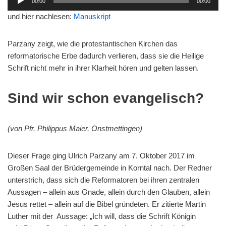
00:00
00:00
u
und hier nachlesen:
Manuskript
d
i
Parzany zeigt, wie die protestantischen Kirchen das
o
reformatorische Erbe dadurch verlieren, dass sie die Heilige
-
Schrift nicht mehr in ihrer Klarheit hören und gelten lassen.
P
l
a
Sind wir schon evangelisch?
y
e
(von Pfr. Philippus Maier, Onstmettingen)
r
Dieser Frage ging Ulrich Parzany am 7. Oktober 2017 im
Großen Saal der Brüdergemeinde in Korntal nach. Der Redner
unterstrich, dass sich die Reformatoren bei ihren zentralen
Aussagen – allein aus Gnade, allein durch den Glauben, allein
Jesus rettet – allein auf die Bibel gründeten. Er zitierte Martin
Luther mit der Aussage: „Ich will, dass die Schrift Königin