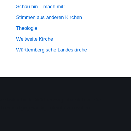
Schau hin – mach mit!
Stimmen aus anderen Kirchen
Theologie
Weltweite Kirche
Württembergische Landeskirche
Landeskirche in Württemberg, die sich an der
chten und gegenseitig unterstützen wollen.