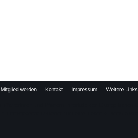
Mitglied werden
Kontakt
Impressum
Weitere Links
 Pfarrerinnen und Pfarrern innerhalb der Evangelischen 
allein maßgebenden Autorität für Lehre, Leben & Dienst ausri