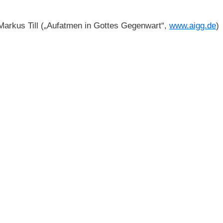
Markus Till („Aufatmen in Gottes Gegenwart“,
www.aigg.de
)