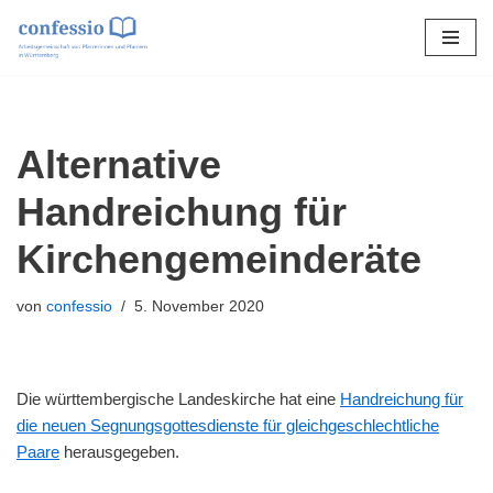
Zum
Inhalt
springen
Alternative
Handreichung für
Kirchengemeinderäte
von
confessio
5. November 2020
Die württembergische Landeskirche hat eine
Handreichung für
die neuen Segnungsgottesdienste für gleichgeschlechtliche
Paare
herausgegeben.