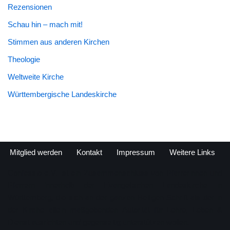
Rezensionen
Schau hin – mach mit!
Stimmen aus anderen Kirchen
Theologie
Weltweite Kirche
Württembergische Landeskirche
Mitglied werden
Kontakt
Impressum
Weitere Links
Confessio e. V. ist ein Zusammenschluss von Pfarrerinnen und
Pfarrern innerhalb der Evangelischen Landeskirche in
Württemberg, die sich an der ganzen Heiligen Schrift als der in
der Kirche allein maßgebenden Autorität für Lehre, Leben &
Dienst ausrichten und gegenseitig unterstützen wollen.